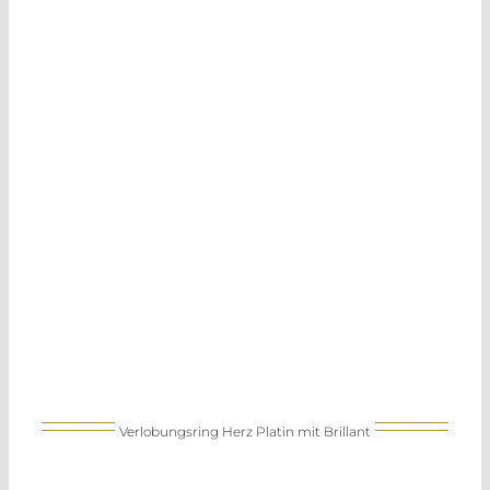
Verlobungsring Herz Platin mit Brillant