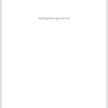
Weißgoldringe eismat