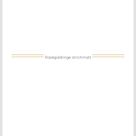
Roségoldringe strichmatt