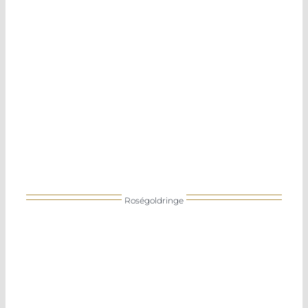
Roségoldringe