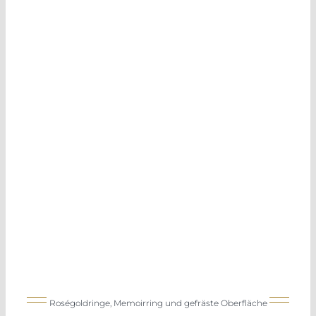
Roségoldringe, Memoirring und gefräste Oberfläche