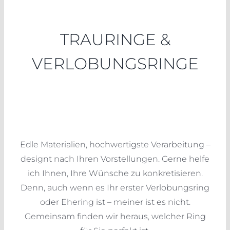
TRAURINGE &
VERLOBUNGSRINGE
Edle Materialien, hochwertigste Verarbeitung –
designt nach Ihren Vorstellungen. Gerne helfe
ich Ihnen, Ihre Wünsche zu konkretisieren.
Denn, auch wenn es Ihr erster Verlobungsring
oder Ehering ist – meiner ist es nicht.
Gemeinsam finden wir heraus, welcher Ring